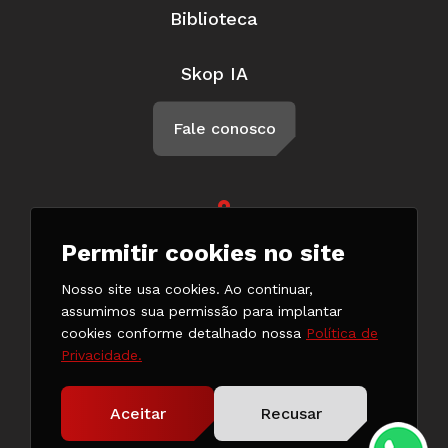
Biblioteca
Skop IA
Fale conosco
Rua Braga, 57, Penha Circular Rio
Permitir cookies no site
de Janeiro - RJ CEP 21011-500
(21) 3147-7777
Nosso site usa cookies. Ao continuar,
(21) 98132-0182
assumimos sua permissão para implantar
cookies conforme detalhado nossa
Política de
Privacidade.
Copyright © 2024. Todos os direitos reservados.
Aceitar
Recusar
Desenvolvido pela