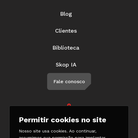
Blog
Clientes
Biblioteca
Skop IA
Fale conosco
Rua Braga, 57, Penha Circular Rio
Permitir cookies no site
de Janeiro - RJ CEP 21011-500
(21) 3147-7777
Nosso site usa cookies. Ao continuar,
(21) 98132-0182
assumimos sua permissão para implantar