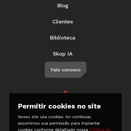
Blog
Clientes
Biblioteca
Skop IA
Fale conosco
Rua Braga, 57, Penha Circular Rio
Permitir cookies no site
de Janeiro - RJ CEP 21011-500
(21) 3147-7777
Nosso site usa cookies. Ao continuar,
(21) 98132-0182
assumimos sua permissão para implantar
cookies conforme detalhado nossa
Política de