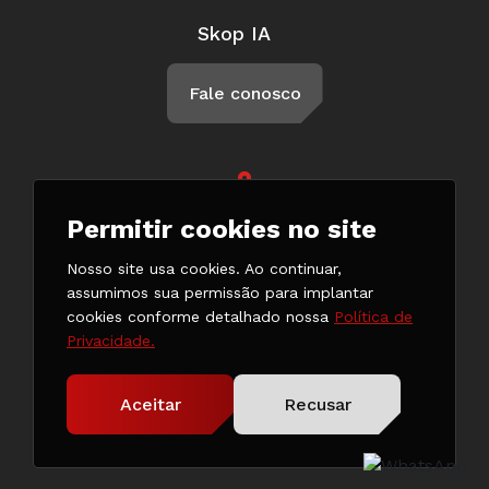
Skop IA
Fale conosco
Rua Braga, 57, Penha Circular Rio
Permitir cookies no site
de Janeiro - RJ CEP 21011-500
(21) 3147-7777
Nosso site usa cookies. Ao continuar,
(21) 98132-0182
assumimos sua permissão para implantar
cookies conforme detalhado nossa
Política de
Privacidade.
Copyright © 2024. Todos os direitos reservados.
Aceitar
Recusar
Desenvolvido pela