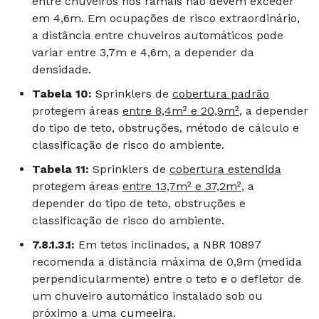
entre chuveiros nos ramais não devem exceder
em 4,6m. Em ocupações de risco extraordinário,
a distância entre chuveiros automáticos pode
variar entre 3,7m e 4,6m, a depender da
densidade.
Tabela 10:
Sprinklers de
cobertura padrão
protegem áreas
entre 8,4m² e 20,9m²
, a depender
do tipo de teto, obstruções, método de cálculo e
classificação de risco do ambiente.
Tabela 11:
Sprinklers de
cobertura estendida
protegem áreas
entre 13,7m² e 37,2m²
, a
depender do tipo de teto, obstruções e
classificação de risco do ambiente.
7.8.1.3.1:
Em tetos inclinados, a NBR 10897
recomenda a distância máxima de 0,9m (medida
perpendicularmente) entre o teto e o defletor de
um chuveiro automático instalado sob ou
próximo a uma cumeeira.