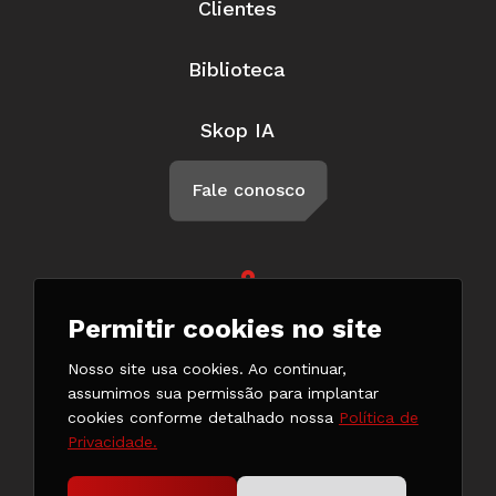
Clientes
Biblioteca
Skop IA
Fale conosco
Rua Braga, 57, Penha Circular Rio
Permitir cookies no site
de Janeiro - RJ CEP 21011-500
(21) 3147-7777
Nosso site usa cookies. Ao continuar,
(21) 98132-0182
assumimos sua permissão para implantar
cookies conforme detalhado nossa
Política de
Privacidade.
Copyright © 2024. Todos os direitos reservados.