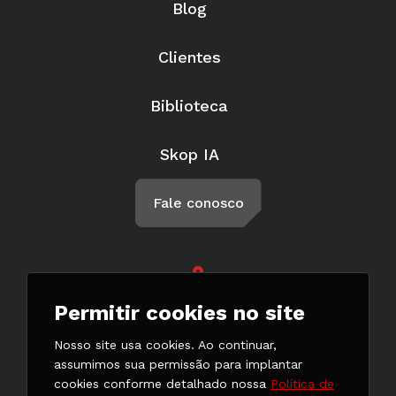
Blog
Clientes
Biblioteca
Skop IA
Fale conosco
Rua Braga, 57, Penha Circular Rio
Permitir cookies no site
de Janeiro - RJ CEP 21011-500
(21) 3147-7777
Nosso site usa cookies. Ao continuar,
(21) 98132-0182
assumimos sua permissão para implantar
cookies conforme detalhado nossa
Política de