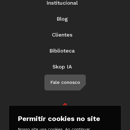
Institucional
Blog
Clientes
Biblioteca
Skop IA
Fale conosco
Rua Braga, 57, Penha Circular Rio
Permitir cookies no site
de Janeiro - RJ CEP 21011-500
(21) 3147-7777
Nosso site usa cookies. Ao continuar,