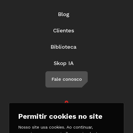
Blog
Clientes
Biblioteca
Skop IA
Fale conosco
Rua Braga, 57, Penha Circular Rio
Permitir cookies no site
de Janeiro - RJ CEP 21011-500
(21) 3147-7777
Nosso site usa cookies. Ao continuar,
(21) 98132-0182