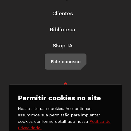
Clientes
Biblioteca
Skop IA
Fale conosco
Rua Braga, 57, Penha Circular Rio
Permitir cookies no site
de Janeiro - RJ CEP 21011-500
(21) 3147-7777
Nosso site usa cookies. Ao continuar,
(21) 98132-0182
assumimos sua permissão para implantar
cookies conforme detalhado nossa
Política de
Privacidade.