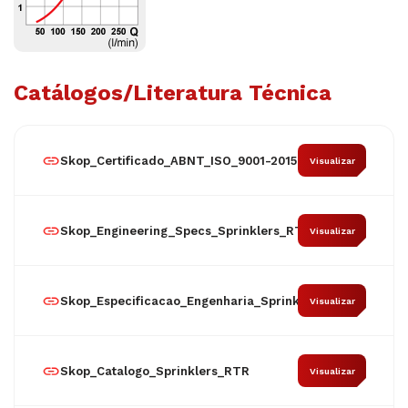
Catálogos/Literatura Técnica
Skop_Certificado_ABNT_ISO_9001-2015
Visualizar
Skop_Engineering_Specs_Sprinklers_RTR
Visualizar
Skop_Especificacao_Engenharia_Sprinkler_RTR
Visualizar
Skop_Catalogo_Sprinklers_RTR
Visualizar