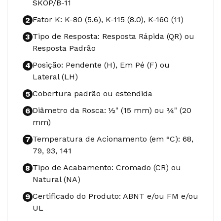
SKOP/B-11
Fator K: K-80 (5.6), K-115 (8.0), K-160 (11)
2
Tipo de Resposta: Resposta Rápida (QR) ou
3
Resposta Padrão
Posição: Pendente (H), Em Pé (F) ou
4
Lateral (LH)
Cobertura padrão ou estendida
5
Diâmetro da Rosca: ½" (15 mm) ou ¾" (20
6
mm)
Temperatura de Acionamento (em °C): 68,
7
79, 93, 141
Tipo de Acabamento: Cromado (CR) ou
8
Natural (NA)
Certificado do Produto: ABNT e/ou FM e/ou
9
UL