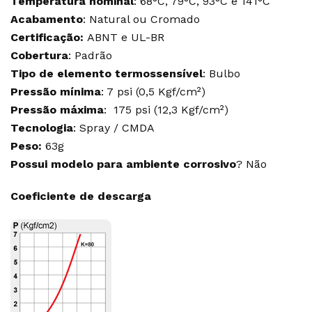
Temperatura nominal
: 68°C, 79°C, 93°C e 141°C
Acabamento
: Natural ou Cromado
Certificação:
ABNT e UL-BR
Cobertura
: Padrão
Tipo de elemento termossensível
: Bulbo
Pressão mínima
: 7 psi (0,5 Kgf/cm²)
Pressão máxima
: 175 psi (12,3 Kgf/cm²)
Tecnologia
: Spray / CMDA
Peso:
63g
Possui modelo para ambiente corrosivo
? Não
Coeficiente de descarga