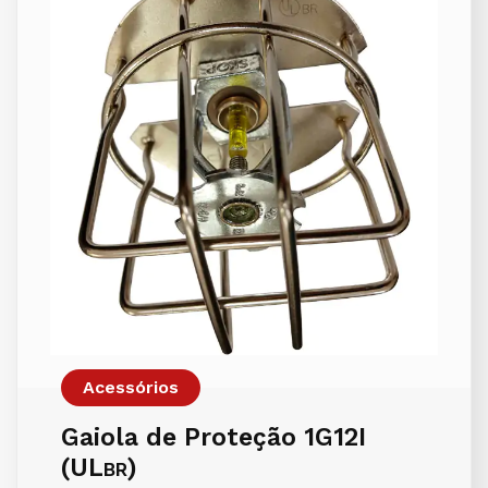
Acessórios
Gaiola de Proteção 1G12I
(UL
)
BR