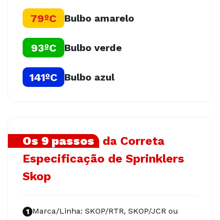
79ºC
Bulbo amarelo
93ºC
Bulbo verde
141ºC
Bulbo azul
Os 9 passos
da Correta
Especificação de Sprinklers
Skop
Marca/Linha: SKOP/RTR, SKOP/JCR ou
1