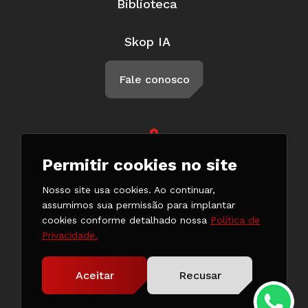
Biblioteca
Skop IA
Fale conosco
Rua Braga, 57, Penha Circular Rio
Permitir cookies no site
de Janeiro - RJ CEP 21011-500
(21) 3147-7777
Nosso site usa cookies. Ao continuar,
(21) 98132-0182
assumimos sua permissão para implantar
cookies conforme detalhado nossa
Política de
Privacidade.
Copyright © 2024. Todos os direitos reservados.
Aceitar
Recusar
Desenvolvido pela