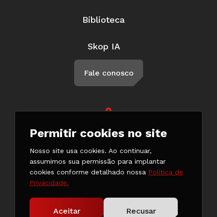
Biblioteca
Skop IA
Fale conosco
Rua Braga, 57, Penha Circular Rio
Permitir cookies no site
de Janeiro - RJ CEP 21011-500
(21) 3147-7777
Nosso site usa cookies. Ao continuar,
(21) 98132-0182
assumimos sua permissão para implantar
cookies conforme detalhado nossa
Política de
Privacidade.
Copyright © 2024. Todos os direitos reservados.
Aceitar
Recusar