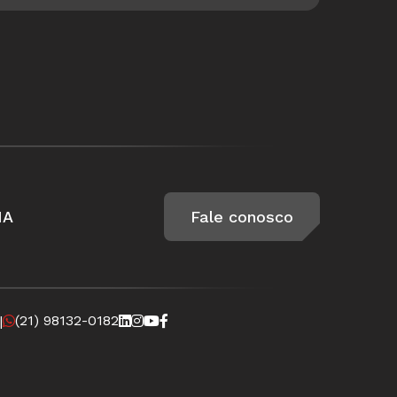
IA
Fale conosco
(21) 98132-0182
|