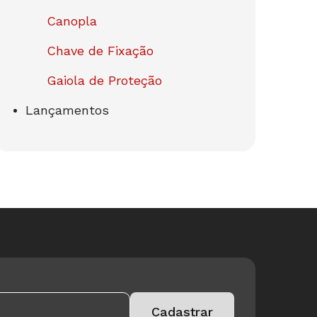
Canopla
Chave de Fixação
Gaiola de Proteção
Lançamentos
Please leave this field empty.
Cadastrar