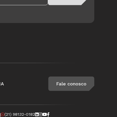
IA
Fale conosco
(21) 98132-0182
|