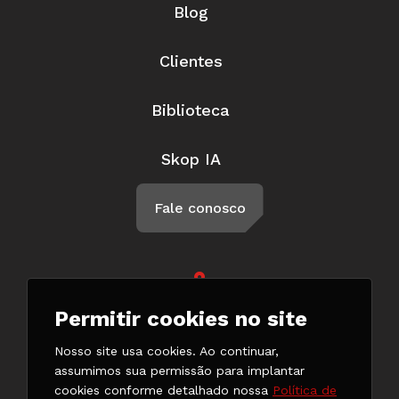
Blog
Clientes
Biblioteca
Skop IA
Fale conosco
Rua Braga, 57, Penha Circular Rio
Permitir cookies no site
de Janeiro - RJ CEP 21011-500
(21) 3147-7777
Nosso site usa cookies. Ao continuar,
(21) 98132-0182
assumimos sua permissão para implantar
cookies conforme detalhado nossa
Política de